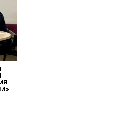
Ы
Й
ИЯ
НИ»